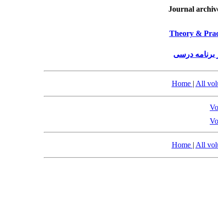
Journal archiv
Theory & Prac
 برنامه درسی
Home
|
All vo
Vo
Vo
Home
|
All vo