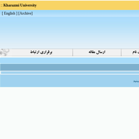
::
Kharazmi University
[ English ]
]
Archive
[
نید