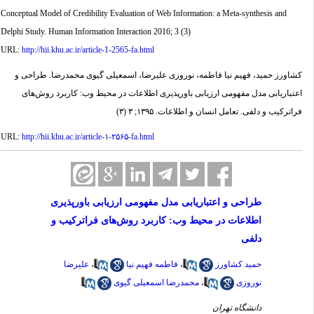
Conceptual Model of Credibility Evaluation of Web Information: a Meta-synthesis and
Delphi Study. Human Information Interaction 2016; 3 (3)
URL:
http://hii.khu.ac.ir/article-1-2565-fa.html
کشاورز حمید، فهیم نیا فاطمه، نوروزی علیرضا، اسمعیلی گیوی محمدرضا. طراحی و
اعتباریابی مدل مفهومی ارزیابی باورپذیری اطلاعات در محیط وب: کاربرد روش‌های
فراترکیب و دلفی. تعامل انسان و اطلاعات. ۱۳۹۵; ۳ (۳)
URL:
http://hii.khu.ac.ir/article-۱-۲۵۶۵-fa.html
طراحی و اعتباریابی مدل مفهومی ارزیابی باورپذیری
اطلاعات در محیط وب: کاربرد روش‌های فراترکیب و
دلفی
حمید کشاورز
،
فاطمه فهیم نیا
،
علیرضا
نوروزی
،
محمدرضا اسمعیلی گیوی
دانشگاه تهران