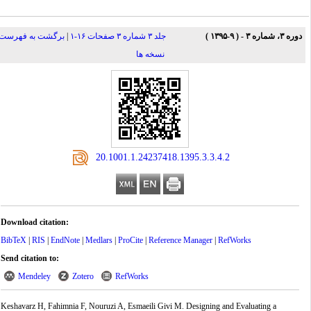
دوره ۳، شماره ۳ - ( ۹-۱۳۹۵ )
جلد ۳ شماره ۳ صفحات ۱۶-۱
|
برگشت به فهرست
نسخه ها
‎ 20.1001.1.24237418.1395.3.3.4.2
Download citation:
BibTeX
|
RIS
|
EndNote
|
Medlars
|
ProCite
|
Reference Manager
|
RefWorks
Send citation to:
Mendeley
Zotero
RefWorks
Keshavarz H, Fahimnia F, Nouruzi A, Esmaeili Givi M. Designing and Evaluating a